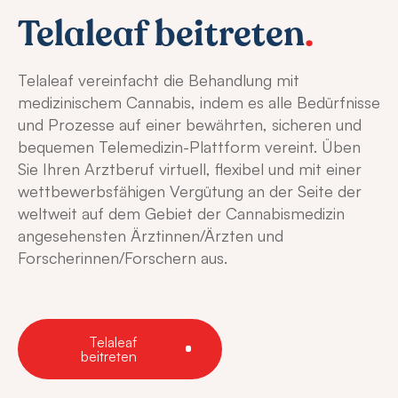
einschließlich Cannabisagentur
Gruppenarbeit geht ein Selbststudium voraus. Auf
Telaleaf beitreten
.
Berufsalltags. Nicht nur die langjährige klinische,
diese Weise werden die Phasen des Online-
praktische und wissenschaftliche Erfahrung der
Selbststudiums und der Online-Gruppenarbeit mit
Dozenten wird für die Teilnehmerinnen und
Telaleaf vereinfacht die Behandlung mit
dem Kompetenzerwerb der persönlichen
Teilnehmer von besonderem Wert sein, sondern
medizinischem Cannabis, indem es alle Bedürfnisse
Unterrichtsphasen verknüpft und diese intensiv für
zudem deren hervorragenden Kenntnisse über die
und Prozesse auf einer bewährten, sicheren und
eine Wissensvertiefung, -anwendung, -vermittlung
Entstehung der rechtlichen Regelungen zu
bequemen Telemedizin-Plattform vereint. Üben
oder -präsentation genutzt.
Cannabis und die aktuelle politische und rechtliche
Sie Ihren Arztberuf virtuell, flexibel und mit einer
Situation.
wettbewerbsfähigen Vergütung an der Seite der
weltweit auf dem Gebiet der Cannabismedizin
angesehensten Ärztinnen/Ärzten und
Forscherinnen/Forschern aus.
Telaleaf
beitreten